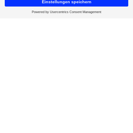
Auftrags­annahme
Nur für Apotheken: Für Bestellungen wenden Sie
sich bitte direkt an den betreuenden