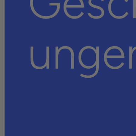
Gesch
unge