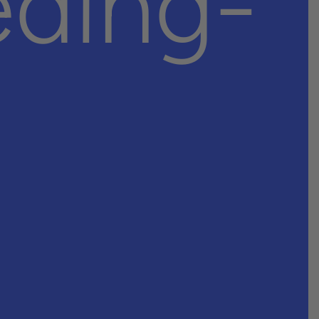
eding­