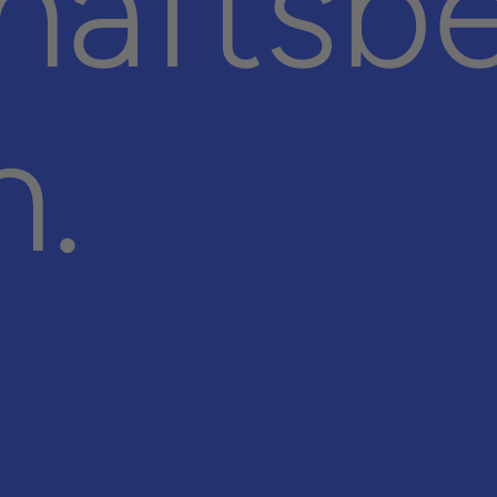
äfts­b
n.